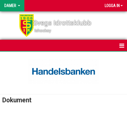
DAMER
LOGGA IN
Svegs Idrottsklubb
Ishockey
HEM
NYHETER
KALENDER
TRUPPEN
Dokument
BILDGALLERI
DOKUMENT