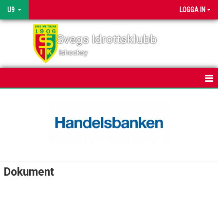
U9
LOGGA IN
Svegs Idrottsklubb
Ishockey
HEM
NYHETER
KALENDER
MATCHER
Dokument
TRUPPEN
BILDGALLERI